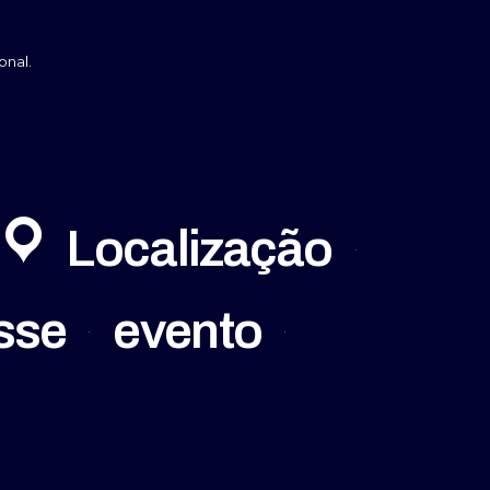
onal.
Localização
sse
evento