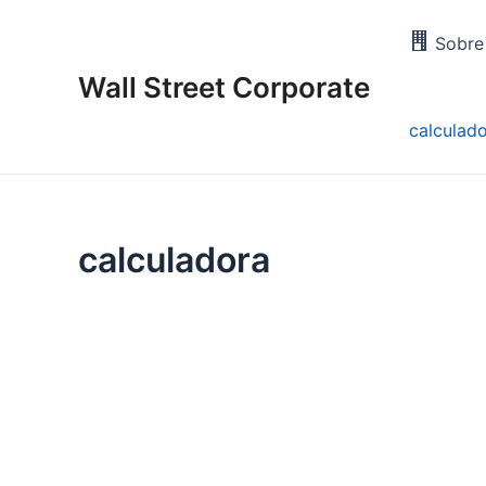
Skip
to
Sobre
content
Wall Street Corporate
calculad
calculadora